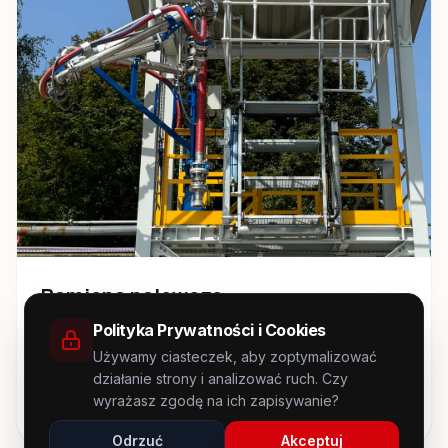
Ramiona nalewcze
Polityka Prywatności i Cookies
Katalog produktu Ramiona nalewcze
Używamy ciasteczek, aby zoptymalizować
działanie strony i analizować ruch. Czy
Pobierz Katalog
wyrażasz zgodę na ich zapisywanie?
Odrzuć
Akceptuj